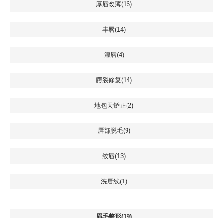
厚唇改薄(16)
丰唇(14)
漂唇(4)
腭裂修复(14)
地包天矫正(2)
唇部脱毛(9)
纹唇(13)
洗唇线(1)
眉毛整形(19)