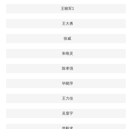
王晓军1
王大勇
徐威
朱唯灵
陈孝强
毕晓萍
王力佳
吴显宇
曾毅求