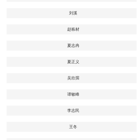
刘溪
赵栋材
夏志冉
夏正义
吴欣孺
谭敏峰
李志民
王冬