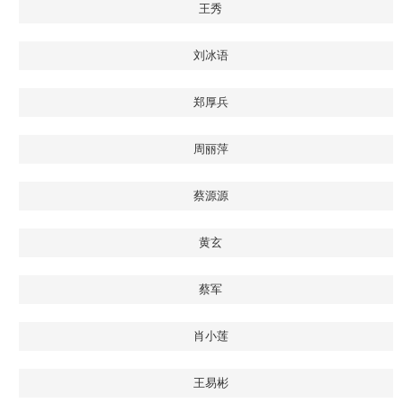
王秀
刘冰语
郑厚兵
周丽萍
蔡源源
黄玄
蔡军
肖小莲
王易彬