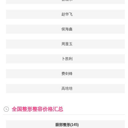
赵华飞
侯海鑫
周显玉
卜胜利
费剑锋
高培培
全国整形整容价格汇总
眼部整形(145)