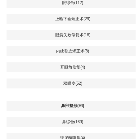
眼综合(112)
上睑下垂矫正术(29)
眼袋失败修复术(18)
内眦赘皮矫正术(8)
开眼角修复(4)
双眼皮(52)
鼻部整形(94)
鼻综合(169)
玻尿酸隆鼻(4)