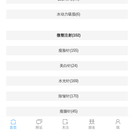
水动力吸脂(6)
微整注射(102)
瘦脸针(155)
美白针(24)
水光针(169)
除皱针(170)
瘦腿针(45)
瘦肩针(28)
首页
附近
关注
朋友
我