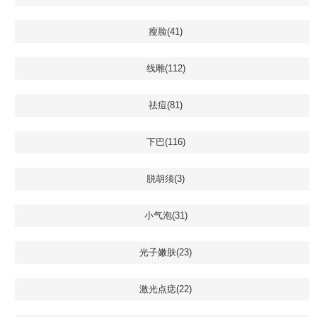
瘦脸(41)
线雕(112)
祛痘(81)
下巴(116)
脱胡须(3)
小气泡(31)
光子嫩肤(23)
激光点痣(22)