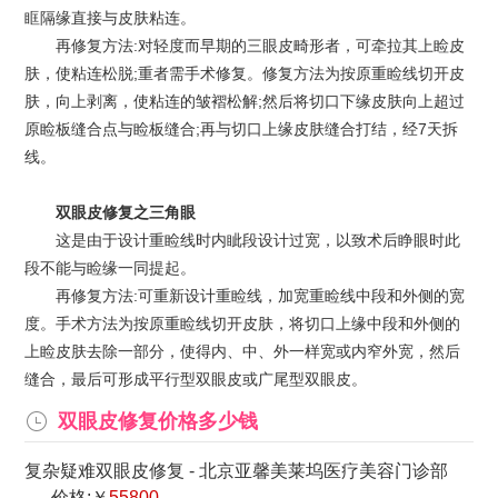
眶隔缘直接与皮肤粘连。
再修复方法:对轻度而早期的三眼皮畸形者，可牵拉其上睑皮
肤，使粘连松脱;重者需手术修复。修复方法为按原重睑线切开皮
肤，向上剥离，使粘连的皱褶松解;然后将切口下缘皮肤向上超过
原睑板缝合点与睑板缝合;再与切口上缘皮肤缝合打结，经7天拆
线。
双眼皮修复之三角眼
这是由于设计重睑线时内眦段设计过宽，以致术后睁眼时此
段不能与睑缘一同提起。
再修复方法:可重新设计重睑线，加宽重睑线中段和外侧的宽
度。手术方法为按原重睑线切开皮肤，将切口上缘中段和外侧的
上睑皮肤去除一部分，使得内、中、外一样宽或内窄外宽，然后
缝合，最后可形成平行型双眼皮或广尾型双眼皮。
双眼皮修复价格多少钱
复杂疑难双眼皮修复
-
北京亚馨美莱坞医疗美容门诊部
价格:￥
55800