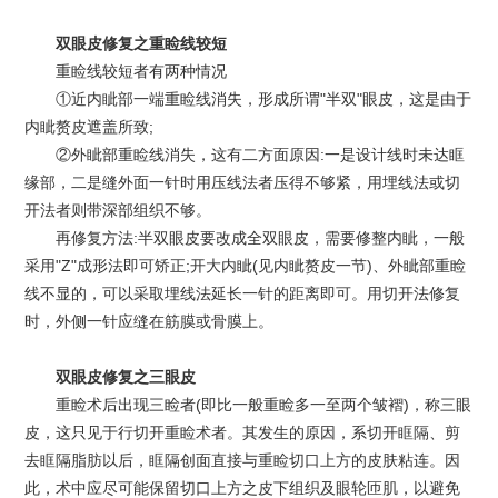
双眼皮修复之重睑线较短
重睑线较短者有两种情况
①近内眦部一端重睑线消失，形成所谓"半双"眼皮，这是由于
内眦赘皮遮盖所致;
②外眦部重睑线消失，这有二方面原因:一是设计线时未达眶
缘部，二是缝外面一针时用压线法者压得不够紧，用埋线法或切
开法者则带深部组织不够。
再修复方法:半双眼皮要改成全双眼皮，需要修整内眦，一般
采用"Z"成形法即可矫正;开大内眦(见内眦赘皮一节)、外眦部重睑
线不显的，可以采取埋线法延长一针的距离即可。用切开法修复
时，外侧一针应缝在筋膜或骨膜上。
双眼皮修复之三眼皮
重睑术后出现三睑者(即比一般重睑多一至两个皱褶)，称三眼
皮，这只见于行切开重睑术者。其发生的原因，系切开眶隔、剪
去眶隔脂肪以后，眶隔创面直接与重睑切口上方的皮肤粘连。因
此，术中应尽可能保留切口上方之皮下组织及眼轮匝肌，以避免