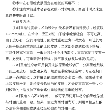
②术中左右眼睑皮肤固定在睑板的高度不一;
③未注意术前受术者存在双眼不对称现象，而设计时又未注
意调整重睑设计线。
再修复方法:
(1)对重睑过宽者，术前设计如受术者没有特殊要求，睑宽以
7~8mm为好。在术中，应正对切口下缘带睑板缝合，不可过高。
由于皮肤有一定的伸缩性，因此对重睑过宽不满意者，可让其每
天用手指牵拉重睑线上的上睑皮肤，当这部分皮肤松弛下垂后，
可遮住过宽的重睑，一般经过2~3个月的牵拉，重睑宽度可变窄一
些。必要时，可重新设计低线，按三眼皮修复法修复(见后)。
(2)对重睑过窄者可用切开法按原重睑线切开，分离重睑线以
下的上睑皮肤，使之达灰线，然后在带睑板缝合时，可选在切口
上缘一点的部位，这样缝合的结果重睑会变宽一些。如果受术者
上睑皮肤松弛，则还要去除适当的皮肤，才会使重睑宽一些，否
则松弛的上睑皮肤下垂会遮住重睑线使得重睑过窄。
(3)对双睑左右不对称者，一般可采用切开法将窄的重睑修整
与对侧的重睑一致。如果一侧过宽而对侧尚可，则用牵拉皮肤的
办法将宽侧眼睑皮肤牵拉至松弛而与对侧一致。