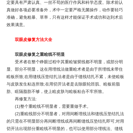
定要具有严肃认真、一丝不苟的医疗作风和科学态度。除术前认
真做好各项必要准备外，术中一定要严格无菌操作，动作要轻巧
准确，避免粗暴、草率，只有这样才能保证手术成功和达到术后
效果满意。
双眼皮修复方法大全
双眼皮修复之重睑线不明显
受术者在整个睁眼过程中其重睑皱襞线都不明显，或部分明
显、部分不明显，这在用埋线法做重睑术者是由于所埋线未带住
睑板所致;在用缝线压垫结扎法者是由于缝线结扎不紧，未使睑板
与皮肤发生粘连所致;在用切开法者是去除眼轮匝肌、睑板前脂
肪、眶隔脂肪不够，使上睑皮肤与睑板粘合不牢所致。
再修复方法:
(1)整个重睑线不明显者，需要重做手术。
(2)重睑线部分不明显者，对用间断埋线法和缝线压垫结扎法
的只需在不明显部分再间断埋线或再间断缝线压垫结扎即可;对用
切开法出现部分重睑线不明显的，也可以使用部分埋线法、缝线