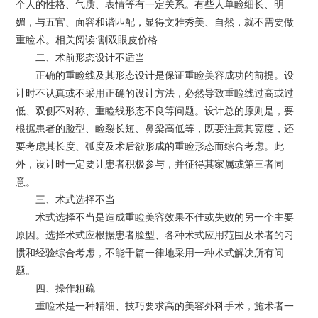
个人的性格、气质、表情等有一定关系。有些人单睑细长、明
媚，与五官、面容和谐匹配，显得文雅秀美、自然，就不需要做
重睑术。相关阅读:割双眼皮价格
二、术前形态设计不适当
正确的重睑线及其形态设计是保证重睑美容成功的前提。设
计时不认真或不采用正确的设计方法，必然导致重睑线过高或过
低、双侧不对称、重睑线形态不良等问题。设计总的原则是，要
根据患者的脸型、睑裂长短、鼻梁高低等，既要注意其宽度，还
要考虑其长度、弧度及术后欲形成的重睑形态而综合考虑。此
外，设计时一定要让患者积极参与，并征得其家属或第三者同
意。
三、术式选择不当
术式选择不当是造成重睑美容效果不佳或失败的另一个主要
原因。选择术式应根据患者脸型、各种术式应用范围及术者的习
惯和经验综合考虑，不能千篇一律地采用一种术式解决所有问
题。
四、操作粗疏
重睑术是一种精细、技巧要求高的美容外科手术，施术者一