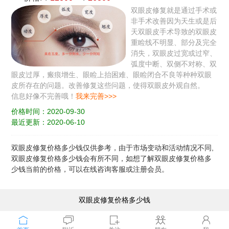
双眼皮修复就是通过手术或
非手术改善因为天生或是后
天双眼皮手术导致的双眼皮
重睑线不明显、部分及完全
消失，双眼皮过宽或过窄、
弧度中断、双侧不对称、双
眼皮过厚，瘢痕增生、眼睑上抬困难、眼睑闭合不良等种种双眼
皮所存在的问题。改善修复这些问题，使得双眼皮外观自然。
信息好像不完善哦！
我来完善>>>
价格时间：2020-09-30
最近更新：2020-06-10
双眼皮修复价格多少钱
仅供参考，由于市场变动和活动情况不同,
双眼皮修复价格多少钱会有所不同，如想了解双眼皮修复价格多
少钱当前的价格，可以在线咨询客服或注册会员。
双眼皮修复价格多少钱