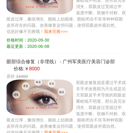
重睑线不明显、部分及完全
消失，双眼皮过宽或过窄、
弧度中断、双侧不对称、双
眼皮过厚，瘢痕增生、眼睑上抬困难、眼睑闭合不良等种种双眼
皮所存在的问题。改善修复这些问题，使得双眼皮外观自然。
信息好像不完善哦！
我来完善>>>
价格时间：2020-09-30
最近更新：2020-06-08
眼部综合修复（非埋线）
-
广州军美医疗美容门诊部
价格:￥
8000
原价:
14400
双眼皮修复就是通过手术或
非手术改善因为天生或是后
天双眼皮手术导致的双眼皮
重睑线不明显、部分及完全
消失，双眼皮过宽或过窄、
弧度中断、双侧不对称、双
眼皮过厚，瘢痕增生、眼睑上抬困难、眼睑闭合不良等种种双眼
皮所存在的问题。改善修复这些问题，使得双眼皮外观自然。
信息好像不完善哦！
我来完善>>>