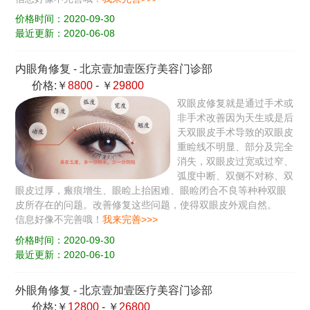
价格时间：2020-09-30
最近更新：2020-06-08
内眼角修复
-
北京壹加壹医疗美容门诊部
价格:￥
8800
- ￥
29800
双眼皮修复就是通过手术或
非手术改善因为天生或是后
天双眼皮手术导致的双眼皮
重睑线不明显、部分及完全
消失，双眼皮过宽或过窄、
弧度中断、双侧不对称、双
眼皮过厚，瘢痕增生、眼睑上抬困难、眼睑闭合不良等种种双眼
皮所存在的问题。改善修复这些问题，使得双眼皮外观自然。
信息好像不完善哦！
我来完善>>>
价格时间：2020-09-30
最近更新：2020-06-10
外眼角修复
-
北京壹加壹医疗美容门诊部
价格:￥
12800
- ￥
26800