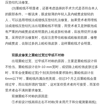
压垫结扎法修复。
(3)重睑线不明显者，还要考虑选择的手术方式是否符合本人
的眼部条件。一般说来，眼皮较薄的年轻人及内眦赘皮较轻的
人，可以选用埋线法或缝线压垫结扎法修复。如果受术者用埋线
法或缝线压垫结扎法出现重睑线不明显，而受术者又是肿眼泡或
有严重的内眦赘皮或有明显的上睑皮肤松弛者，应改用切开法修
复。采用切开法修复时，也应注意带住睑板或睑板前筋膜，修整
内眦赘皮，去除过多的上睑松弛皮肤，这样重睑线才会明显。
双眼皮修复之重睑过宽过窄或不对称
出现重睑过宽、过窄或不对称的原因，主要是重睑线设计得
不恰当。重睑线设计在9~10 mm宽时，或切除上睑松弛皮肤过多
时，常常会使重睑过宽(个别演员特殊要求除外);重睑线设计在
6mm以下时，重睑线尚属自然美观，但过3个月之后重睑线会显
得过窄，而出现所谓的"隐双"，这对某些受术者尚可接受，而某些
受术者会不满则要求修复。
双侧重睑不对称的原因是:
①术前设计线画得左右不对称(常未用尺子和分规测量画线);