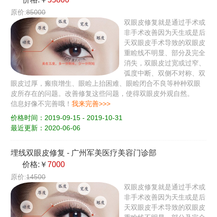
原价:
85000
双眼皮修复就是通过手术或
非手术改善因为天生或是后
天双眼皮手术导致的双眼皮
重睑线不明显、部分及完全
消失，双眼皮过宽或过窄、
弧度中断、双侧不对称、双
眼皮过厚，瘢痕增生、眼睑上抬困难、眼睑闭合不良等种种双眼
皮所存在的问题。改善修复这些问题，使得双眼皮外观自然。
信息好像不完善哦！
我来完善>>>
价格时间：2019-09-15 - 2019-10-31
最近更新：2020-06-06
埋线双眼皮修复
-
广州军美医疗美容门诊部
价格:￥
7000
原价:
14500
双眼皮修复就是通过手术或
非手术改善因为天生或是后
天双眼皮手术导致的双眼皮