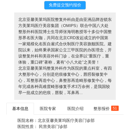
北京亚馨美莱坞医院整复外科由是由亚洲品牌连锁东
方美莱坞医疗美容集团（OMIPS）联合中国八大处
整形外科医院博士生导师张海明教授等十多位中国整
形界名医大咖，共同在北京CRD发起成立的中国第
一家规模化名医自雇式合伙制医疗美容旗舰医院。建
院以来，始终秉承国家公立三甲医院的办医理念，开
设整复外科和美容外科门诊，在业界以“重医疗，重
体验，重口碑”著称，素有“小八大处”之美誉！
北京亚馨美莱坞整复外科作为医院的重点科室，有四
大整形中心，分别是疤痕修复中心，唇腭裂修复中
心，耳整形再造中心，鼻整形再造畸形修复中心，每
年完成各种高难度畸形修复手术3万余例，是我国较
早一批成立的疤痕，唇裂，耳鼻再...
基本信息
医院专家
医院介绍
整形报价
51
医院名称：
北京亚馨美莱坞医疗美容门诊部
医院性质：
民营美容门诊部