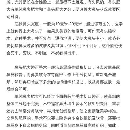
感，尤其是长在女性脸上，就显得不太雅观，有失风韵。鼻头肥
大有单纯鼻尖肥大和全鼻头肥大之分，要改善大鼻头状况就要区
别对待。
症状鼻头宽度，一般为10毫米-20毫米，超过该范围的，医学
上就称得上大鼻头了，如果从美容的角度看，可作宽鼻头缩窄
术。这种手术，并不复杂，通俗地讲，要使大鼻头变小，就势必
要切除鼻头过多的皮肤及其组织，但3个月-6个月后，这种痕迹便
会变平、变浅、不明显，不易看得出来。
鼻头肥大矫正手术一般沿鼻翼缘作蝶形切口，分离皮肤暴露
鼻翼软骨，将鼻翼软骨在穹窿部，作上部分切除，重新缝合塑
形，然后再切除皮下多余的结缔组织和脂肪，以及鼻部皮肤，最
后缝合即可。
单纯鼻尖肥大可以经过小而荫蔽的手术切口矫正，使鼻部的
整体曲线趋于完美，术中需将鼻头增生多余的软组织去除，重者
还要去除部分鼻软骨，再用无创线塑形，使之更接近美学标准。
全鼻头肥厚的，手术不仅要去除鼻尖多余软组织及软骨，还要把
鼻翼皮下多余脂肪剪除，同时适量切除鼻翼最宽处组织，如此，