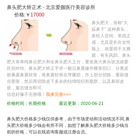
鼻头肥大矫正术
-
北京爱颜医疗美容诊所
价格:￥
17000
鼻头肥大，俗称"大
蒜鼻子".这种鼻头，
多给人迟钝、笨拙之
感，尤其是长在女性
脸上，就显得不太雅
观，有失风韵。鼻头
肥大有单纯鼻尖肥大和全鼻头肥大之分，要改善大鼻头状况就要
区别对待。鼻头肥大矫正手术一般沿鼻翼缘作蝶形切口，分离皮
肤暴露鼻翼软骨，将鼻翼软骨在穹窿部，作上部分切除，重新缝
合塑形，然后再切除皮下多余的结缔组织和脂肪，以及鼻部皮
肤，最后缝合即可。
信息好像不完善哦！
我来完善>>>
价格时间：长期价格
最近更新：2020-06-21
鼻头肥大价格多少钱
仅供参考，由于市场变动和活动情况不同,鼻
头肥大价格多少钱会有所不同，如想了解鼻头肥大价格多少钱当
前的价格，可以在线咨询客服或注册会员。