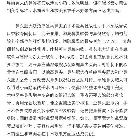
厚而宽大的鼻翼将变成薄而小巧，效果明显，但不能尽善尽美达
到美学标准，术前医生和求美者在手术效果方面应达成共鸣。
鼻头肥大矫治疗这类鼻尖的手术最具挑战性，手术采取缘切
口或软骨间切口。完全显露、游离鼻翼软骨与鼻侧软骨，均匀剪
除各个部位的纤维脂肪组织。切除鼻翼软骨头侧的 1/2-2/3 ，向内
侧和头侧旋转外侧脚，此时可见鼻翼内收。鼻头肥大矫正在鼻翼
软骨穹窿部间断划开软骨，不可切断。加固鼻孔或横鼻孔还不能
变成纵向，则在鼻翼基部做楔形切除如鼻尖欠高，可将切下的软
骨垫在穹窿表面，以抬高鼻尖。鼻头肥大有单纯鼻尖肥大和全鼻
头肥大之分，要改善大鼻头状况就要区别对待。单纯鼻尖肥大可
以通过小而隐蔽的手术切口矫正，使鼻部的整体曲线趋于完美。
术中需将鼻头增生多余的软组织去除，重者还要去除部分鼻软
骨，再用无创线塑形，使之更接近美学标准。全鼻头肥厚的，手
术不仅要去除鼻尖多余软组织及软骨，还要把鼻翼皮下多余脂肪
剪除，同时适量切除鼻翼最宽处组织。如此，厚而宽大的鼻翼将
变成薄而小巧，美容效果明显，但不能尽善尽美达到美学标准。
术前医生和求美者在手术效果方面应达成共识。