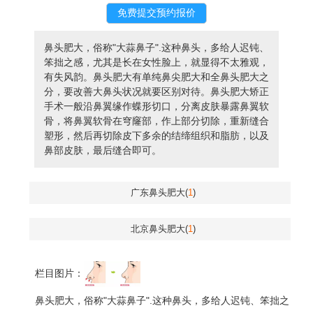
鼻头肥大，俗称"大蒜鼻子".这种鼻头，多给人迟钝、
笨拙之感，尤其是长在女性脸上，就显得不太雅观，
有失风韵。鼻头肥大有单纯鼻尖肥大和全鼻头肥大之
分，要改善大鼻头状况就要区别对待。鼻头肥大矫正
手术一般沿鼻翼缘作蝶形切口，分离皮肤暴露鼻翼软
骨，将鼻翼软骨在穹窿部，作上部分切除，重新缝合
塑形，然后再切除皮下多余的结缔组织和脂肪，以及
鼻部皮肤，最后缝合即可。
广东鼻头肥大(
1
)
北京鼻头肥大(
1
)
栏目图片：
鼻头肥大，俗称"大蒜鼻子".这种鼻头，多给人迟钝、笨拙之