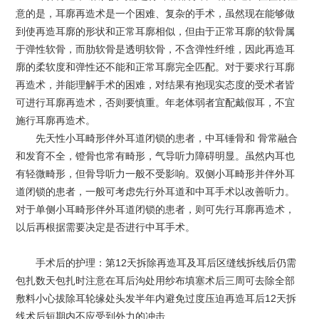
意的是，耳廓再造术是一个困难、复杂的手术，虽然现在能够做
到使再造耳廓的形状和正常耳廓相似，但由于正常耳廓的软骨属
于弹性软骨，而肋软骨是透明软骨，不含弹性纤维，因此再造耳
廓的柔软度和弹性还不能和正常耳廓完全匹配。对于要求行耳廓
再造术，并能理解手术的困难，对结果有抱现实态度的受术者皆
可进行耳廓再造术，否则要慎重。年老体弱者宜配戴假耳，不宜
施行耳廓再造术。
先天性小耳畸形伴外耳道闭锁的患者，中耳锤骨和 骨常融合
和发育不全，镫骨也常有畸形，气导听力障碍明显。虽然内耳也
有轻微畸形，但骨导听力一般不受影响。双侧小耳畸形并伴外耳
道闭锁的患者，一般可考虑先行外耳道和中耳手术以改善听力。
对于单侧小耳畸形伴外耳道闭锁的患者，则可先行耳廓再造术，
以后再根据需要决定是否进行中耳手术。
手术后的护理：第12天拆除再造耳及耳后区缝线拆线后仍需
包扎数天包扎时注意在耳后沟处用纱布填塞术后三周可去除全部
敷料小心拔除耳轮缘处头发半年内避免过度压迫再造耳后12天拆
线术后短期内不应受到外力的冲击