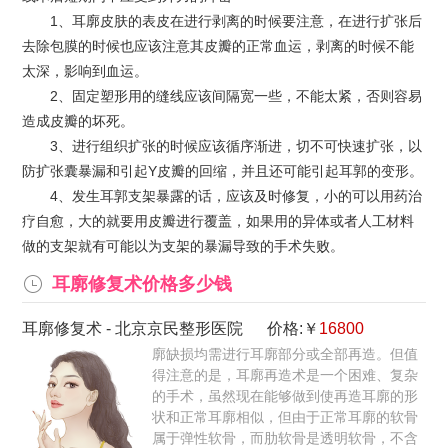
1、耳廓皮肤的表皮在进行剥离的时候要注意，在进行扩张后
去除包膜的时候也应该注意其皮瓣的正常血运，剥离的时候不能
太深，影响到血运。
2、固定塑形用的缝线应该间隔宽一些，不能太紧，否则容易
造成皮瓣的坏死。
3、进行组织扩张的时候应该循序渐进，切不可快速扩张，以
防扩张囊暴漏和引起Y皮瓣的回缩，并且还可能引起耳郭的变形。
4、发生耳郭支架暴露的话，应该及时修复，小的可以用药治
疗自愈，大的就要用皮瓣进行覆盖，如果用的异体或者人工材料
做的支架就有可能以为支架的暴漏导致的手术失败。
耳廓修复术价格多少钱
耳廓修复术
-
北京京民整形医院
价格:￥
16800
廓缺损均需进行耳廓部分或全部再造。但值
得注意的是，耳廓再造术是一个困难、复杂
的手术，虽然现在能够做到使再造耳廓的形
状和正常耳廓相似，但由于正常耳廓的软骨
属于弹性软骨，而肋软骨是透明软骨，不含