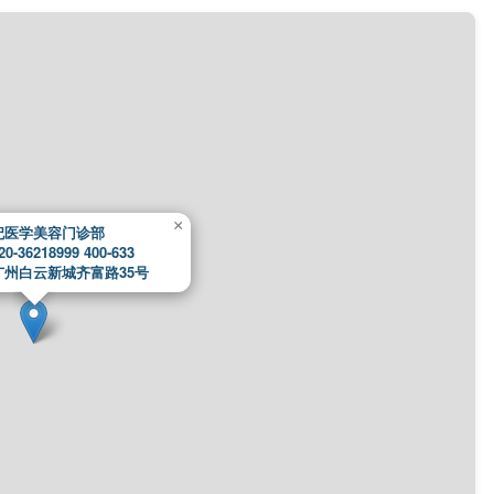
×
妃医学美容门诊部
-36218999 400-633
广州白云新城齐富路35号