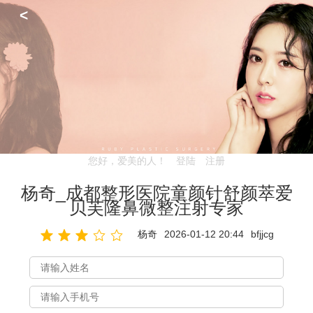
<
您好，爱美的人！
登陆
注册
杨奇_成都整形医院童颜针舒颜萃爱
贝芙隆鼻微整注射专家
杨奇
2026-01-12 20:44
bfjjcg