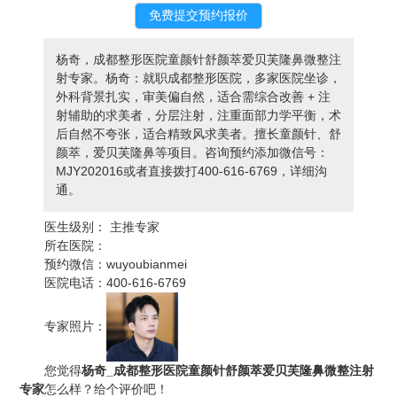
杨奇，成都整形医院童颜针舒颜萃爱贝芙隆鼻微整注
射专家。杨奇：就职成都整形医院，多家医院坐诊，
外科背景扎实，审美偏自然，适合需综合改善 + 注
射辅助的求美者，分层注射，注重面部力学平衡，术
后自然不夸张，适合精致风求美者。擅长童颜针、舒
颜萃，爱贝芙隆鼻等项目。咨询预约添加微信号：
MJY202016或者直接拨打400-616-6769，详细沟
通。
医生级别：
主推专家
所在医院：
预约微信：
wuyoubianmei
医院电话：
400-616-6769
专家照片：
您觉得
杨奇_成都整形医院童颜针舒颜萃爱贝芙隆鼻微整注射
专家
怎么样？给个评价吧！