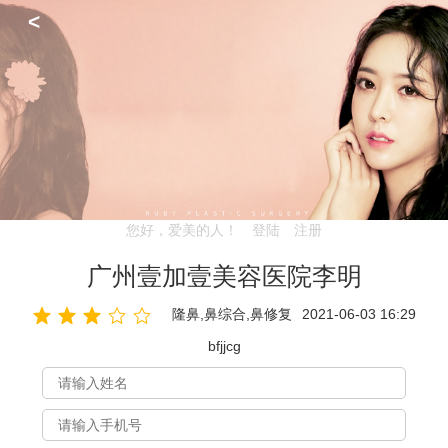
<
您好，爱美的人！
登陆
注册
广州壹加壹美容医院李明
隆鼻,鼻综合,鼻修复
2021-06-03 16:29
bfjjcg