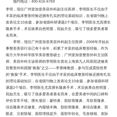
预约电话：
400-616-6769
李明，现任广州壹加壹美容外科副主任医师，李明医生不仅由于
丰富的临床整形经验还拥有扎实的理论基础知识，在省级刊物上
发表论文10余篇，参加省级科研课题2个项目。李明医生尤其擅长
隆鼻手术，术后效果自然明显，宛如天生，吸引了很多爱美者慕
名而来。
李明，现任广州壹加壹美容外科副主任医师，2008年开始从
事整形美容行业已有十余年，积累了丰富的临床整形经验。作为
南方大学外科学医学美容整形硕士，广州壹加壹整形外科主治医
师、美容外科主诊医师的李明医生曾在上海第九人民医院进修美
容整形外科跟随“换脸”之父——李青峰教授，参与完成震惊世界
的“换脸”手术。李明医生不仅由于丰富的临床整形经验还拥有扎实
的理论基础知识，在省级刊物上发表论文10余篇，参加省级科研
课题2个项目。李明医生尤其擅长隆鼻手术，术后效果自然明显，
宛如天生，吸引了很多爱美者慕名而来，在爱美者中间的口碑和
评价非常不错。擅长项目：蒙特鼻、肋软骨隆鼻、耳软骨隆鼻、
综合隆鼻术后修复、内窥镜丰胸、肋软骨隆鼻、鼻综合隆鼻、双
眼皮、注射除皱、面部埋线提升、面部年轻化、毛发移植、发际