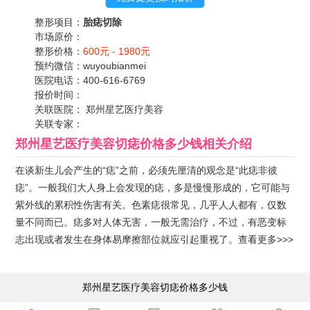
整形项目：
胎痣切除
市场原价：
整形价格：
600元 -
1980元
预约微信：
wuyoubianmei
医院电话：
400-616-6769
报价时间：
关联医院：
郑州星艺医疗美容
关联专家：
郑州星艺医疗美容切痣价格多少钱
相关介绍
在谈新生儿会产生的“痣”之前，必须先厘清的观念是“此痣非彼
痣”。一般我们大人身上会发现的痣，多是慢慢形成的，它可能与
紫外线的累积性伤害有关。色素痣很常见，几乎人人都有，仅数
量不同而已。痣多对人体无害，一般无需治疗，不过，有恶变标
志出现或者发生在身体易摩擦部位就应引起重视了。
查看更多>>>
郑州星艺医疗美容切痣价格多少钱