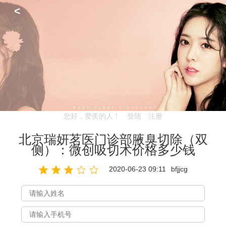
<
您好，爱美的人！
登陆
注册
北京瑞妍茗医门诊部腋臭切除（双
侧）：微创吸切术价格多少钱
2020-06-23 09:11
bfjjcg