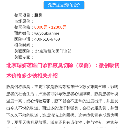
整形项目：
腋臭
市场原价：
整形价格：
6800元 -
12800元
预约微信：
wuyoubianmei
医院电话：
400-616-6769
报价时间：
关联医院：
北京瑞妍茗医门诊部
关联专家：
北京瑞妍茗医门诊部腋臭切除（双侧）：微创吸切
术价格多少钱
相关介绍
腋臭俗称狐臭，主要症状是腋窝等褶皱部位散发难闻气味，影响
患者的社会生活，严重者可以导致患者心理障碍。腋臭患者环境
温度一高，或心情较紧张，腋下就会不正常的过度出汗，并且发
出令人不悦的味道。而过多的流汗和狐臭，会把衣服染黄，并留
下久久不散的味道，造成清洁上的困扰。这种症状青春期最为明
显，夏季天热容易加重。狐臭还具有遗传性，并与性别、种族差