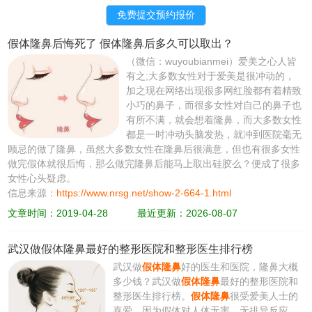
假体隆鼻后悔死了 假体隆鼻后多久可以取出？
（微信：wuyoubianmei）爱美之心人皆
有之;大多数女性对于爱美是很冲动的，
加之现在网络出现很多网红脸都有着精致
小巧的鼻子，而很多女性对自己的鼻子也
有所不满，就会想着隆鼻，而大多数女性
都是一时冲动头脑发热，就冲到医院毫无
顾忌的做了隆鼻，虽然大多数女性在隆鼻后很满意，但也有很多女性
做完假体就很后悔，那么做完隆鼻后能马上取出硅胶么？便成了很多
女性心头疑虑。
信息来源：
https://www.nrsg.net/show-2-664-1.html
文章时间：2019-04-28
最近更新：2026-08-07
武汉做假体隆鼻最好的整形医院和整形医生排行榜
武汉做
假体隆鼻
好的医生和医院，隆鼻大概
多少钱？武汉做
假体隆鼻
最好的整形医院和
整形医生排行榜​。
假体隆鼻
很受爱美人士的
喜爱，因为假体对人体无害、无排异反应、